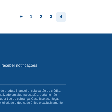
1
2
3
4
receber notificações
produto financeiro, seja cartão de crédito,
ualizado em alguma ocasião, portanto não
uer tipo de cobrança. Caso isso aconteça,
 foi criado e dedicado único e exclusivamente