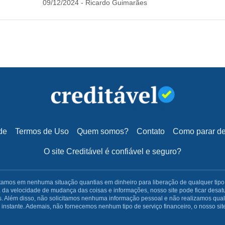
09/12/2024 - Ricardo Guimarães
de
Termos de Uso
Quem somos?
Contato
Como parar de 
O site Creditável é confiável e seguro?
os em nenhuma situação quantias em dinheiro para liberação de qualquer tipo de 
da velocidade de mudança das coisas e informações, nosso site pode ficar desat
. Além disso, não solicitamos nenhuma informação pessoal e não realizamos qualq
nstante. Ademais, não fornecemos nenhum tipo de serviço financeiro, o nosso site