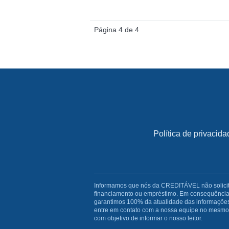
Página 4 de 4
Política de privacida
Informamos que nós da CREDITÁVEL não solicitam
financiamento ou empréstimo. Em consequência 
garantimos 100% da atualidade das informações
entre em contato com a nossa equipe no mesmo i
com objetivo de informar o nosso leitor.