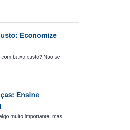
Custo: Economize
al com baixo custo? Não se
nças: Ensine
l
 algo muito importante, mas