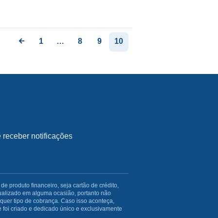
1
…
8
9
10
receber notificações
produto financeiro, seja cartão de crédito,
ualizado em alguma ocasião, portanto não
uer tipo de cobrança. Caso isso aconteça,
 foi criado e dedicado único e exclusivamente