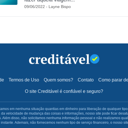
09/06/2022 - Layne Bispo
de
Termos de Uso
Quem somos?
Contato
Como parar de 
O site Creditável é confiável e seguro?
os em nenhuma situação quantias em dinheiro para liberação de qualquer tipo de 
da velocidade de mudança das coisas e informações, nosso site pode ficar desat
. Além disso, não solicitamos nenhuma informação pessoal e não realizamos qualq
nstante. Ademais, não fornecemos nenhum tipo de serviço financeiro, o nosso site