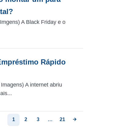
tal?
mgens) A Black Friday e o
 Empréstimo Rápido
magens) A internet abriu
is...
1
2
3
…
21