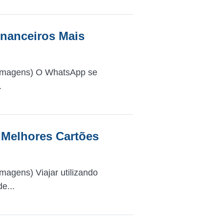
inanceiros Mais
 Imagens) O WhatsApp se
.
 Melhores Cartões
agens) Viajar utilizando
e...