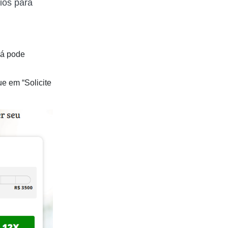
ios para
já pode
ue em “Solicite