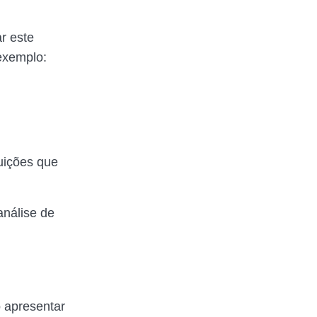
r este
exemplo:
uições que
análise de
 apresentar