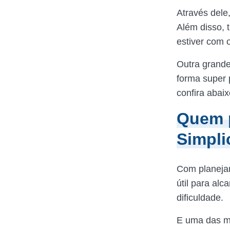
Através dele,
Além disso, 
estiver com
Outra grande
forma super 
confira abai
Quem p
Simpli
Com planeja
útil para al
dificuldade.
E uma das mu