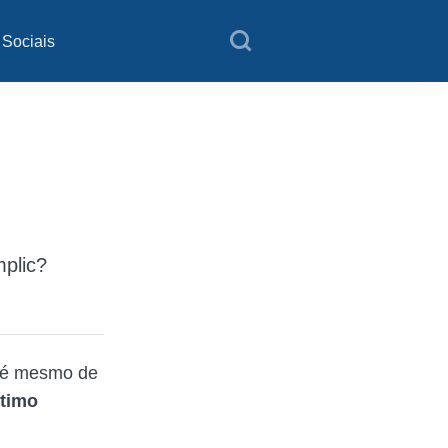
 Sociais
mplic?
até mesmo de
timo