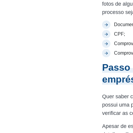
fotos de alg
processo sej
Document
CPF;
Comprova
Comprova
Passo 
emprés
Quer saber c
possui uma p
verificar as 
Apesar de es