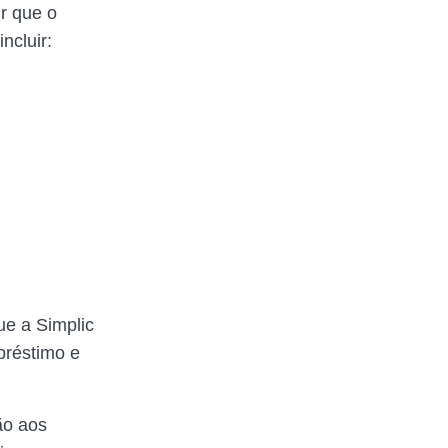
r que o
ncluir:
ue a Simplic
préstimo e
ão aos