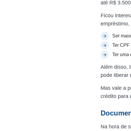
até R$ 3.500
Ficou interes
empréstimo, 
Ser maio
Ter CPF 
Ter uma 
Além disso, 
pode liberar
Mas vale a p
crédito para
Documen
Na hora de so