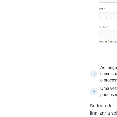
Ao longo
como suas
o proces
Uma vez q
poucos m
Se tudo der 
finalizar a s