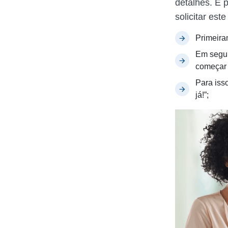
detalhes. E 
solicitar est
Primeira
Em seguid
começar
Para isso
já!”;