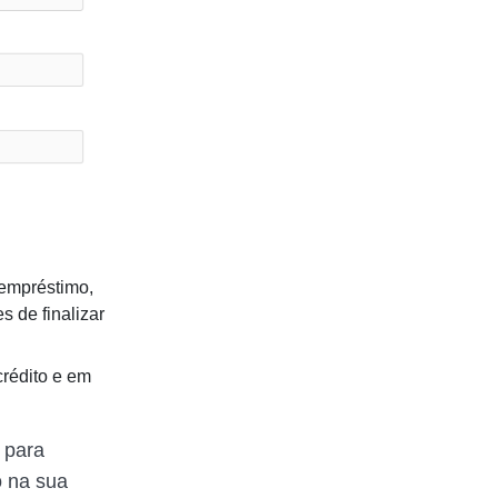
 empréstimo,
s de finalizar
 crédito e em
 para
o na sua