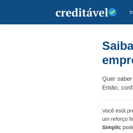
I
Saiba
empr
Quer saber 
Então, conf
Você está pr
um reforço f
Simplic
pode