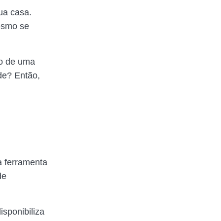
ua casa.
esmo se
mo de uma
de? Então,
 ferramenta
de
sponibiliza