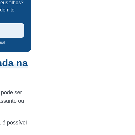
eus filhos?
odem te
tual
ada na
a
pode ser
assunto ou
, é possível