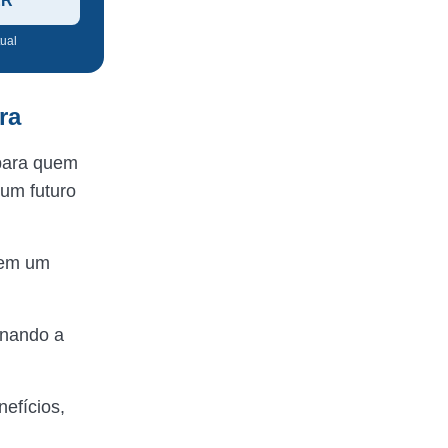
ER
tual
ra
 para quem
 um futuro
 em um
rnando a
efícios,