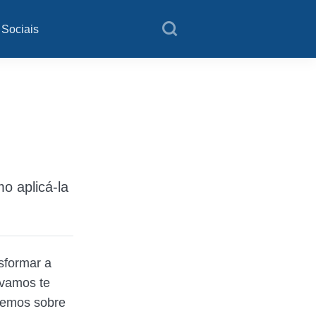
 Sociais
o aplicá-la
sformar a
 vamos te
demos sobre