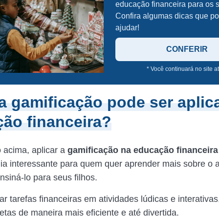
educação financeira para os s
Confira algumas dicas que p
ajudar!
CONFERIR
* Você continuará no site a
 gamificação pode ser aplic
ão financeira?
o acima, aplicar a
gamificação na educação financeir
ia interessante para quem quer aprender mais sobre o 
siná-lo para seus filhos.
r tarefas financeiras em atividades lúdicas e interativas
etas de maneira mais eficiente e até divertida.