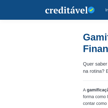
I
Gami
Finan
Quer saber 
na rotina? 
A
gamificaç
forma como l
contar como