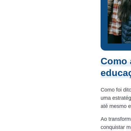
Como a
educaç
Como foi dit
uma estratég
até mesmo en
Ao transforma
conquistar m