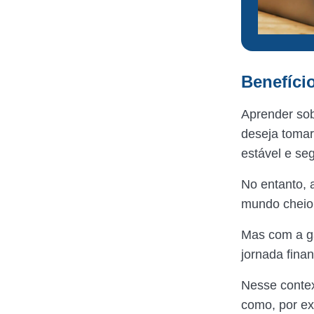
Benefíci
Aprender sob
deseja tomar
estável e se
No entanto, 
mundo cheio 
Mas com a ga
jornada finan
Nesse contex
como, por e