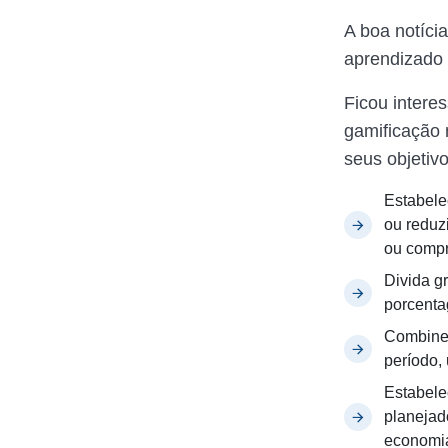
A boa notícia
aprendizado 
Ficou intere
gamificação 
seus objetivo
Estabele
ou reduz
ou compr
Divida g
porcenta
Combine 
período,
Estabele
planejad
economia