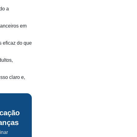
ndo a
nanceiros em
s eficaz do que
ultos,
so claro e,
cação
ianças
inar