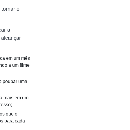
 tornar o
car a
 alcançar
fica em um mês
indo a um filme
mo poupar uma
za mais em um
resso;
os que o
os para cada