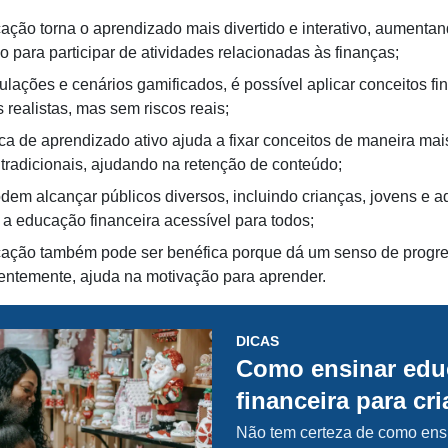
cação torna o aprendizado mais divertido e interativo, aumenta
o para participar de atividades relacionadas às finanças;
lações e cenários gamificados, é possível aplicar conceitos fi
 realistas, mas sem riscos reais;
ca de aprendizado ativo ajuda a fixar conceitos de maneira mai
tradicionais, ajudando na retenção de conteúdo;
dem alcançar públicos diversos, incluindo crianças, jovens e ad
 a educação financeira acessível para todos;
cação também pode ser benéfica porque dá um senso de progres
ntemente, ajuda na motivação para aprender.
DICAS
Como ensinar edu
financeira para cr
Não tem certeza de como ens