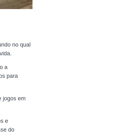
undo no qual
 vida.
o a
os para
e jogos em
os e
sse do