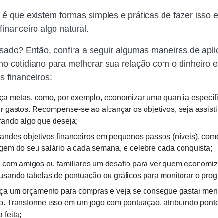
 é que existem formas simples e práticas de fazer isso e
financeiro algo natural.
ssado? Então, confira a seguir algumas maneiras de apli
no cotidiano para melhorar sua relação com o dinheiro e
s financeiros:
ça metas, como, por exemplo, economizar uma quantia especí
ir gastos. Recompense-se ao alcançar os objetivos, seja assist
ando algo que deseja;
randes objetivos financeiros em pequenos passos (níveis), co
gem do seu salário a cada semana, e celebre cada conquista;
com amigos ou familiares um desafio para ver quem economi
 usando tabelas de pontuação ou gráficos para monitorar o prog
ça um orçamento para compras e veja se consegue gastar men
o. Transforme isso em um jogo com pontuação, atribuindo pont
 feita;