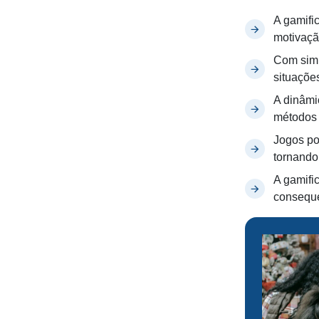
A gamifi
motivaçã
Com simu
situações
A dinâmi
métodos 
Jogos po
tornando
A gamifi
conseque