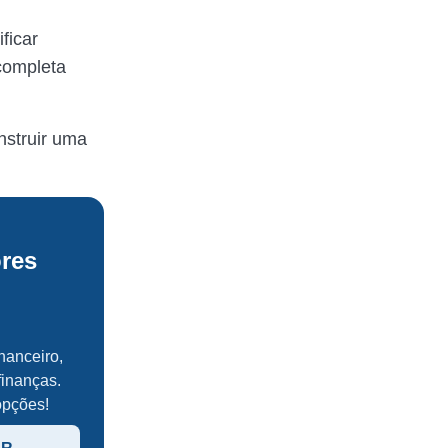
ficar
completa
nstruir uma
res
nanceiro,
finanças.
opções!