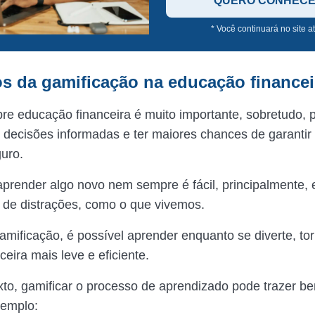
QUERO CONHEC
* Você continuará no site a
os da gamificação na educação financei
re educação financeira é muito importante, sobretudo,
 decisões informadas e ter maiores chances de garantir
guro.
aprender algo novo nem sempre é fácil, principalmente,
de distrações, como o que vivemos.
mificação, é possível aprender enquanto se diverte, to
ceira mais leve e eficiente.
to, gamificar o processo de aprendizado pode trazer ben
xemplo: