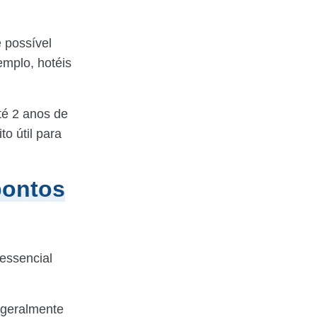
 possível
emplo, hotéis
té 2 anos de
o útil para
pontos
 essencial
s geralmente