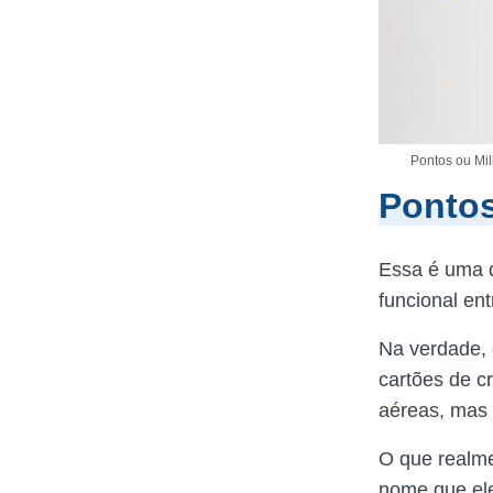
Pontos ou Mi
Pontos
Essa é uma d
funcional en
Na verdade, 
cartões de c
aéreas, mas
O que realme
nome que ele 