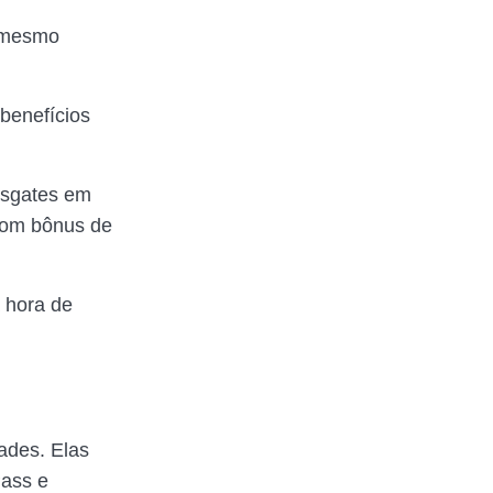
é mesmo
benefícios
resgates em
com bônus de
a hora de
ades. Elas
Pass e