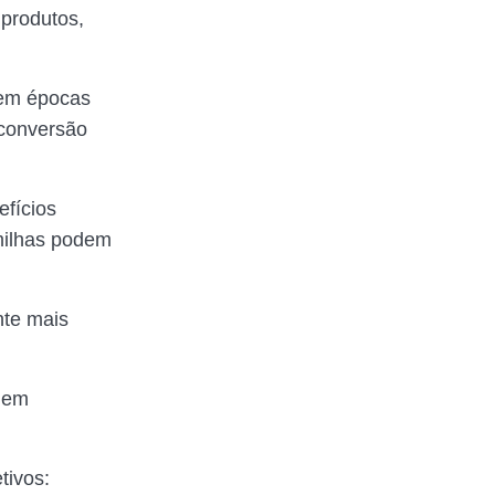
 produtos,
 em épocas
 conversão
efícios
milhas podem
nte mais
s em
tivos: