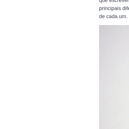
que escrevem
principais d
de cada um. 