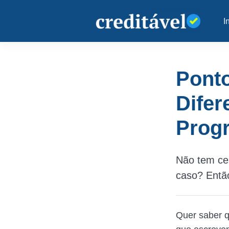
I
Ponto
Difer
Prog
Não tem cer
caso? Então
Quer saber q