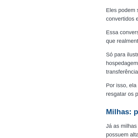
Eles podem s
convertidos 
Essa convers
que realment
Só para ilust
hospedagem,
transferênci
Por isso, el
resgatar os 
Milhas: 
Já as milhas
possuem alt