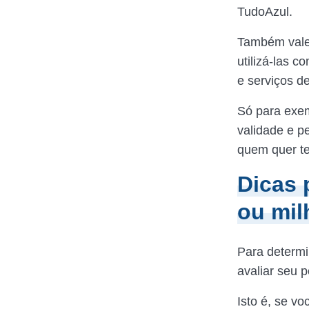
TudoAzul.
Também vale 
utilizá-las 
e serviços d
Só para exem
validade e p
quem quer te
Dicas 
ou mil
Para determi
avaliar seu p
Isto é, se v