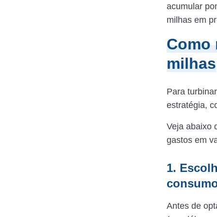
acumular pon
milhas em pr
Como 
milhas
Para turbina
estratégia, 
Veja abaixo 
gastos em va
1. Escolh
consum
Antes de opt