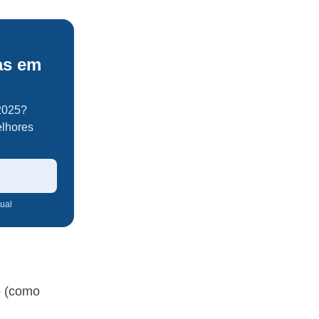
as em
2025?
elhores
tual
o (como