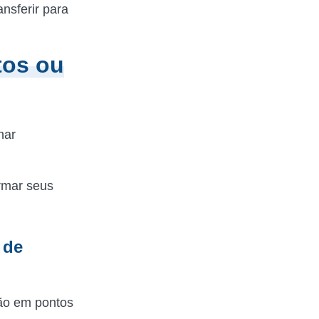
nsferir para
tos ou
nar
rmar seus
 de
são em pontos