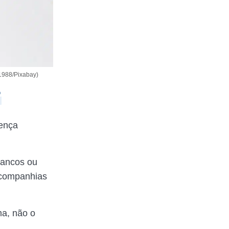
1988/Pixabay)
?
rença
bancos ou
 companhias
ma, não o