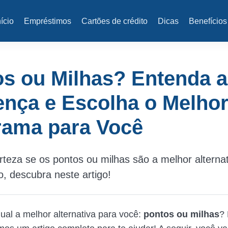
nício
Empréstimos
Cartões de crédito
Dicas
Benefícios
s ou Milhas? Entenda a
ença e Escolha o Melho
rama para Você
teza se os pontos ou milhas são a melhor alterna
, descubra neste artigo!
ual a melhor alternativa para você:
pontos ou milhas
? 