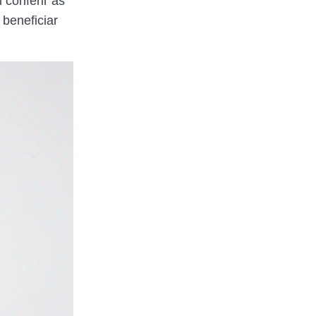
 conferir as
 beneficiar