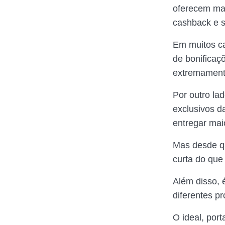
oferecem mai
cashback e s
Em muitos ca
de bonificaç
extremament
Por outro lad
exclusivos 
entregar maio
Mas desde qu
curta do que
Além disso, 
diferentes p
O ideal, por