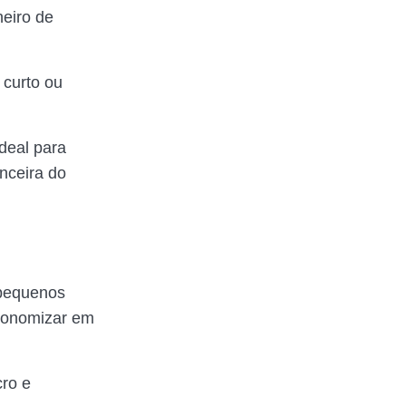
eiro de
 curto ou
deal para
nceira do
 pequenos
economizar em
cro e