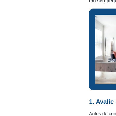
em seu peq
1. Avali
Antes de con