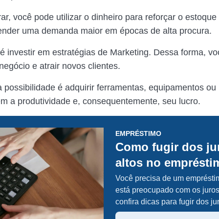
rar, você pode utilizar o dinheiro para reforçar o estoque
tender uma demanda maior em épocas de alta procura.
é investir em estratégias de Marketing. Dessa forma, v
 negócio e atrair novos clientes.
ra possibilidade é adquirir ferramentas, equipamentos o
 a produtividade e, consequentemente, seu lucro.
EMPRÉSTIMO
Como fugir dos ju
altos no emprésti
Você precisa de um emprésti
está preocupado com os juros
confira dicas para fugir dos ju