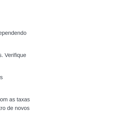
 dependendo
. Verifique
es
com as taxas
tro de novos