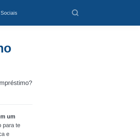
 Sociais
no
empréstimo?
com um
 para te
ca e