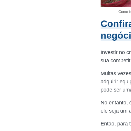
Como in
Confir
negóc
Investir no 
sua competi
Muitas vezes
adquirir equ
pode ser uma
No entanto, 
ele seja um 
Então, para t