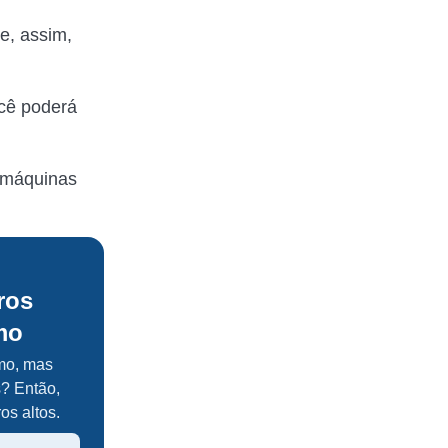
 e, assim,
ocê poderá
u máquinas
ros
mo
mo, mas
? Então,
ros altos.