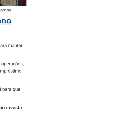
nsplash)
eno
para manter
r operações,
empréstimo
l para que
o investir