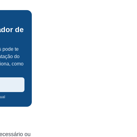
.
ador de
 pode te
atação do
ciona, como
tual
ecessário ou