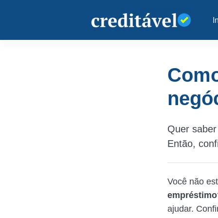
I
Como
negó
Quer saber
Então, conf
Você não est
empréstimo
ajudar. Confi