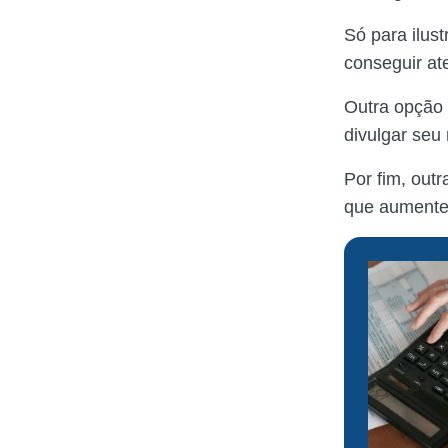
Só para ilust
conseguir a
Outra opção 
divulgar seu
Por fim, out
que aumentem