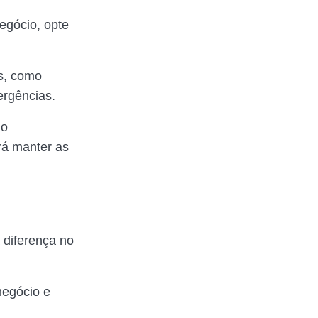
egócio, opte
s, como
mergências.
 o
rá manter as
 diferença no
 negócio e