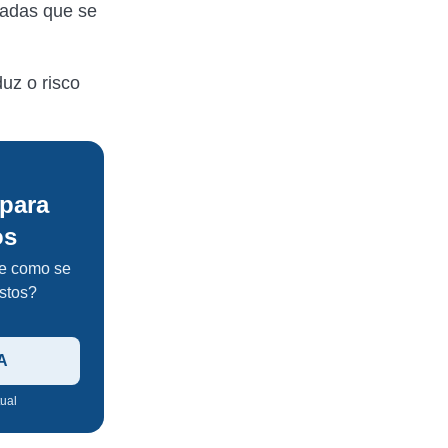
izadas que se
uz o risco
para
os
de como se
istos?
A
tual