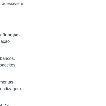
, acessível e
as finanças
cação
 bancos,
conceitos
amentas
rendizagem
l. Ao