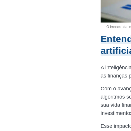
O Impacto da In
Entend
artifi
A inteligênci
as finanças 
Com o avanço
algoritmos s
sua vida fin
investimento
Esse impacto