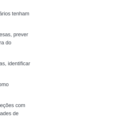
uários tenham
esas, prever
ra do
s, identificar
como
ojeções com
dades de