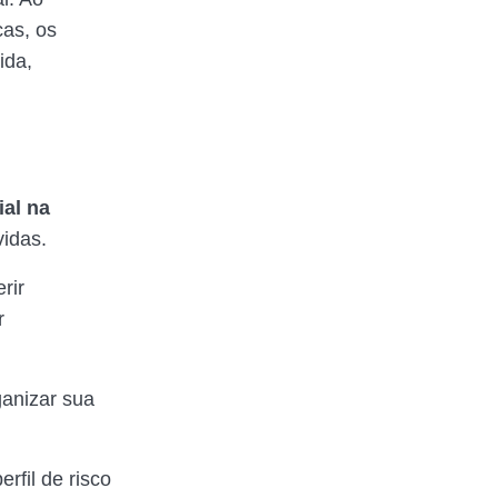
cas, os
ida,
ial na
vidas.
erir
r
ganizar sua
rfil de risco