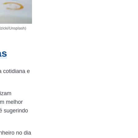
dzicki/Unsplash)
as
a cotidiana e
lizam
rem melhor
té sugerindo
nheiro no dia