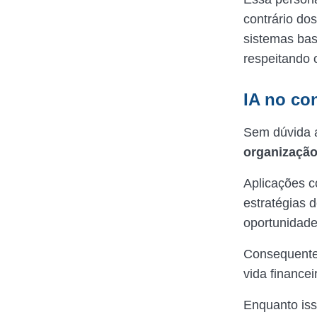
contrário do
sistemas ba
respeitando o
IA no co
Sem dúvida a
organização
Aplicações c
estratégias 
oportunidad
Consequentem
vida financei
Enquanto isso