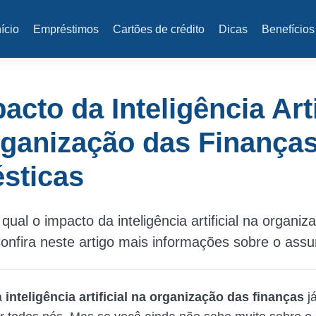
nício
Empréstimos
Cartões de crédito
Dicas
Benefícios
acto da Inteligência Arti
ganização das Finança
sticas
qual o impacto da inteligência artificial na organiz
onfira neste artigo mais informações sobre o assu
a
inteligência artificial na organização das finanças
j