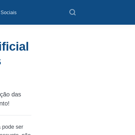
 Sociais
ficial
s
ação das
nto!
á pode ser