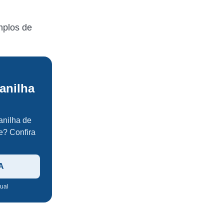
mplos de
anilha
anilha de
e? Confira
A
tual