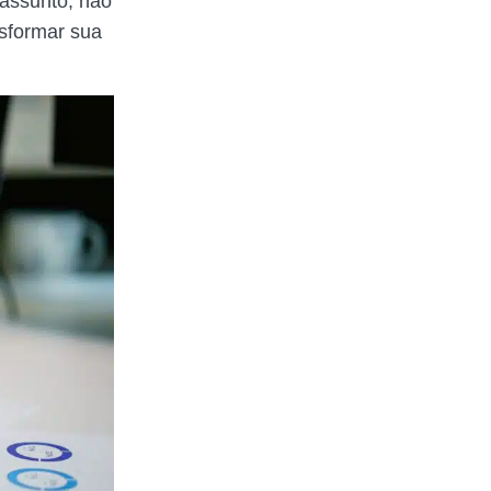
 assunto, não
nsformar sua