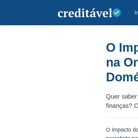
I
O Imp
na Or
Domé
Quer saber 
finanças? C
O impacto d