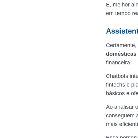
E, melhor ai
em tempo rea
Assistent
Certamente,
domésticas
financeira.
Chatbots int
fintechs e p
básicos e of
Ao analisar 
conseguem a
mais eficient
Essa personal