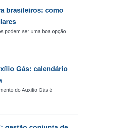
a brasileiros: como
lares
iros podem ser uma boa opção
lio Gás: calendário
a
mento do Auxílio Gás é
”: gestão conjunta de