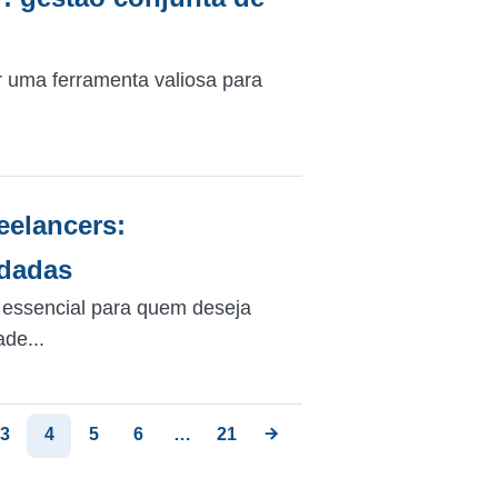
r uma ferramenta valiosa para
eelancers:
ndadas
é essencial para quem deseja
ade...
3
4
5
6
…
21