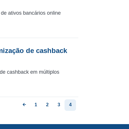
de ativos bancários online
mização de cashback
de cashback em múltiplos
1
2
3
4