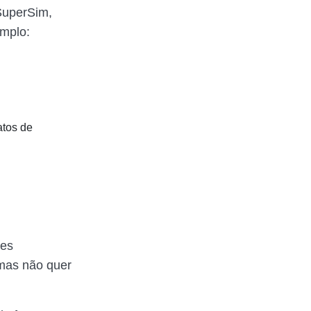
 SuperSim,
emplo:
atos de
les
mas não quer