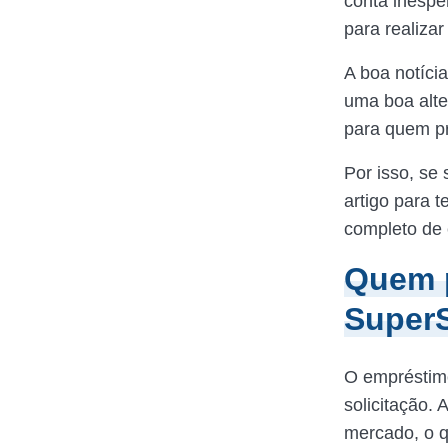
conta inesp
para realiza
A boa notíci
uma boa alter
para quem pr
Por isso, se
artigo para 
completo de 
Quem p
Super
O empréstimo
solicitação.
mercado, o q