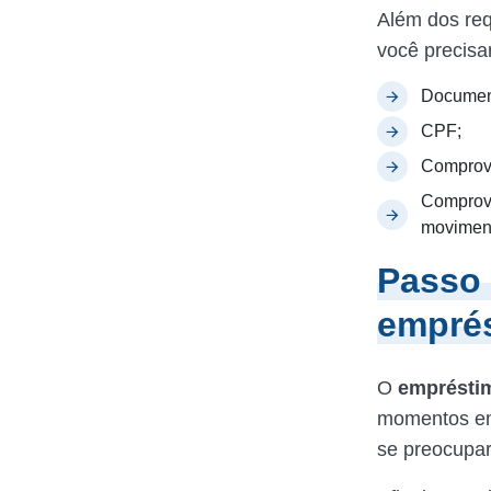
Além dos req
você precisa
Document
CPF;
Comprova
Comprova
moviment
Passo 
empré
O
emprésti
momentos em 
se preocupar