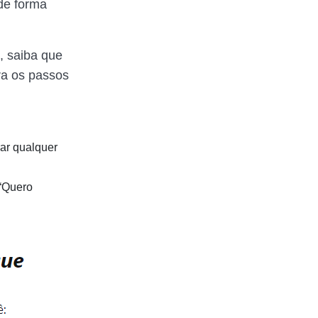
 de forma
, saiba que
ra os passos
rar qualquer
 “Quero