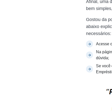
Afinal, uma 
bem simples
Gostou da po
abaixo expli
necessários:
Acesse 
Na págin
dúvida;
Se você e
Emprésti