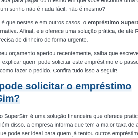
erada para pagar ou mesmo em que você encontra uma 
r um sonho não é nada fácil, não é mesmo?
a é que nestes e em outros casos, o
empréstimo Super
nativa. Afinal, ele oferece uma solução prática, de até 
ecisa de dinheiro de forma urgente.
 seu orçamento apertou recentemente, saiba que escrev
te explicar quem pode solicitar este empréstimo e o pass
como fazer o pedido. Confira tudo isso a seguir!
ode solicitar o empréstimo
Sim?
 SuperSim é uma solução financeira que oferece prati
 Além disso, a empresa informa que tem a maior taxa de
ue pode ser ideal para quem já tentou outros empréstim