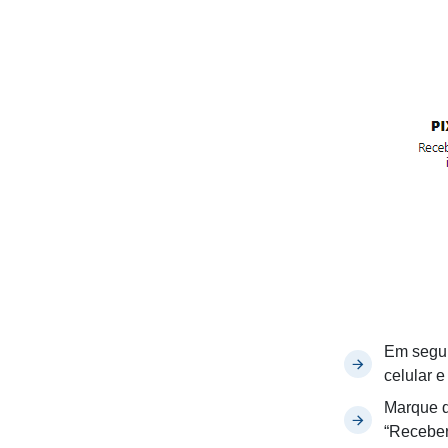
Em segui
celular e
Marque q
“Receber