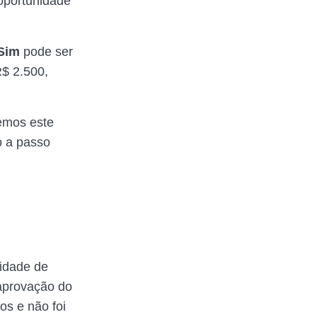
oportunidade
Sim
pode ser
R$ 2.500,
emos este
o a passo
cidade de
 aprovação do
os e não foi