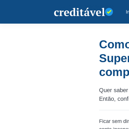
I
Como 
Supe
comp
Quer saber
Então, conf
Ficar sem d