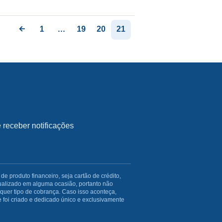
1
…
19
20
21
receber notificações
produto financeiro, seja cartão de crédito,
ualizado em alguma ocasião, portanto não
uer tipo de cobrança. Caso isso aconteça,
 foi criado e dedicado único e exclusivamente