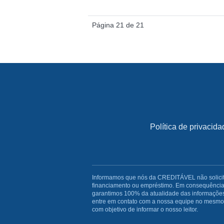
Página 21 de 21
Política de privacida
Informamos que nós da CREDITÁVEL não solicitam
financiamento ou empréstimo. Em consequência 
garantimos 100% da atualidade das informações
entre em contato com a nossa equipe no mesmo i
com objetivo de informar o nosso leitor.