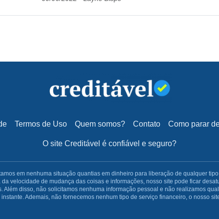
de
Termos de Uso
Quem somos?
Contato
Como parar de 
O site Creditável é confiável e seguro?
os em nenhuma situação quantias em dinheiro para liberação de qualquer tipo de 
da velocidade de mudança das coisas e informações, nosso site pode ficar desat
. Além disso, não solicitamos nenhuma informação pessoal e não realizamos qualq
nstante. Ademais, não fornecemos nenhum tipo de serviço financeiro, o nosso site